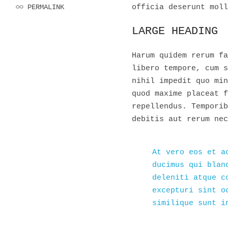
PERMALINK
officia deserunt moll
LARGE HEADING
Harum quidem rerum fa
libero tempore, cum s
nihil impedit quo mi
quod maxime placeat f
repellendus. Temporib
debitis aut rerum nec
At vero eos et a
ducimus qui blan
deleniti atque c
excepturi sint o
similique sunt i