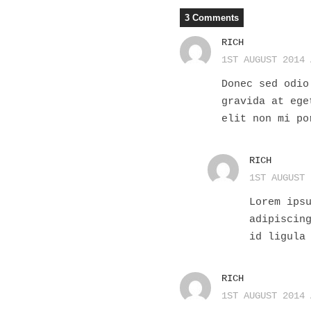
3 Comments
RICH
1ST AUGUST 2014 
Donec sed odio
gravida at ege
elit non mi po
RICH
1ST AUGUST 
Lorem ips
adipiscin
id ligula
RICH
1ST AUGUST 2014 