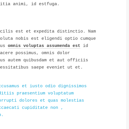
itia animi, id estfuga.
cilis est et expedita distinctio. Nam
oluta nobis est eligendi optio cumque
nus
omnis voluptas assumenda est
id
acere possimus, omnis dolor
us autem quibusdam et aut officiis
essitatibus saepe eveniet ut et.
ccusamus et iusto odio dignissimos
ditiis praesentium voluptatum
orrupti dolores et quas molestias
ccaecati cupiditate non ,
n.