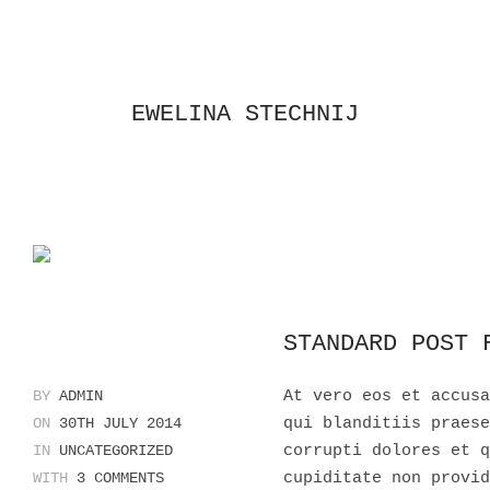
EWELINA STECHNIJ
STANDARD POST 
BY
ADMIN
At vero eos et accusa
ON
30TH JULY 2014
qui blanditiis praese
IN
UNCATEGORIZED
corrupti dolores et q
WITH
3 COMMENTS
cupiditate non provid